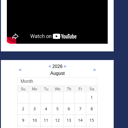
<
2026
>
<
>
August
Month
Su
Mo
Tu
We
Th
Fr
Sa
1
2
3
4
5
6
7
8
9
10
11
12
13
14
15